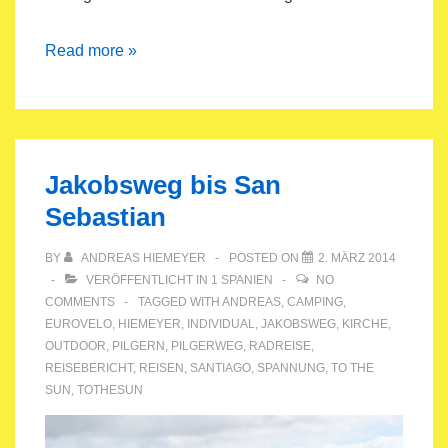
Atlantikküstenradweg
Read more »
Frankreich
Jakobsweg bis San
Sebastian
BY
ANDREAS HIEMEYER
POSTED ON
2. MÄRZ 2014
VERÖFFENTLICHT IN
1 SPANIEN
NO
COMMENTS
TAGGED WITH
ANDREAS
,
CAMPING
,
EUROVELO
,
HIEMEYER
,
INDIVIDUAL
,
JAKOBSWEG
,
KIRCHE
,
OUTDOOR
,
PILGERN
,
PILGERWEG
,
RADREISE
,
REISEBERICHT
,
REISEN
,
SANTIAGO
,
SPANNUNG
,
TO THE
SUN
,
TOTHESUN