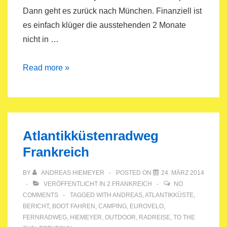
Dann geht es zurück nach München. Finanziell ist
es einfach klüger die ausstehenden 2 Monate
nicht in …
Reise
Read more »
ins
grüne
Irland
Atlantikküstenradweg
Frankreich
BY
ANDREAS HIEMEYER
POSTED ON
24. MÄRZ 2014
VERÖFFENTLICHT IN
2 FRANKREICH
NO
COMMENTS
TAGGED WITH
ANDREAS
,
ATLANTIKKÜSTE
,
BERICHT
,
BOOT FAHREN
,
CAMPING
,
EUROVELO
,
FERNRADWEG
,
HIEMEYER
,
OUTDOOR
,
RADREISE
,
TO THE