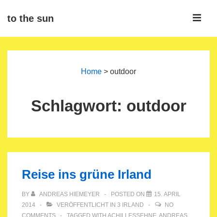
↓
ME
to the sun
Zum
Inhalt
Main
Navigation
Home
>
outdoor
Schlagwort:
outdoor
Reise ins grüne Irland
BY
ANDREAS HIEMEYER
POSTED ON
15. APRIL
2014
VERÖFFENTLICHT IN
3 IRLAND
NO
COMMENTS
TAGGED WITH
ACHILLESSEHNE
,
ANDREAS
,