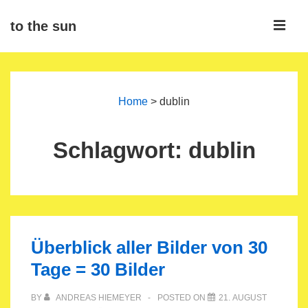
↓
ME
to the sun
Zum
Inhalt
Main
Navigation
Home
>
dublin
Schlagwort:
dublin
Überblick aller Bilder von 30
Tage = 30 Bilder
BY
ANDREAS HIEMEYER
POSTED ON
21. AUGUST