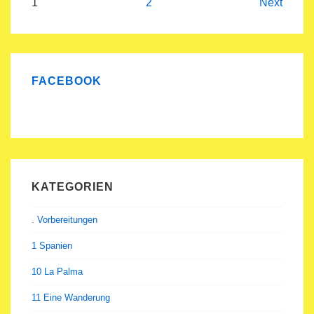
Beitragsnavigation
1
2
Next
Zauber
FACEBOOK
KATEGORIEN
. Vorbereitungen
1 Spanien
10 La Palma
11 Eine Wanderung