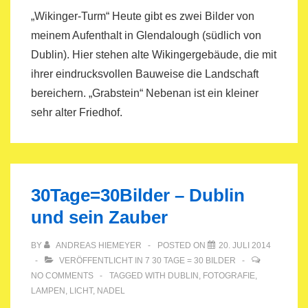
„Wikinger-Turm“ Heute gibt es zwei Bilder von
meinem Aufenthalt in Glendalough (südlich von
Dublin). Hier stehen alte Wikingergebäude, die mit
ihrer eindrucksvollen Bauweise die Landschaft
bereichern. „Grabstein“ Nebenan ist ein kleiner
sehr alter Friedhof.
30Tage=30Bilder – Dublin
und sein Zauber
BY
ANDREAS HIEMEYER
POSTED ON
20. JULI 2014
VERÖFFENTLICHT IN
7 30 TAGE = 30 BILDER
NO COMMENTS
TAGGED WITH
DUBLIN
,
FOTOGRAFIE
,
LAMPEN
,
LICHT
,
NADEL