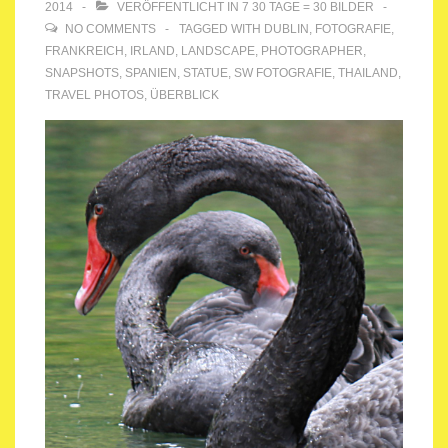
2014
VERÖFFENTLICHT IN
7 30 TAGE = 30 BILDER
NO COMMENTS
TAGGED WITH
DUBLIN
,
FOTOGRAFIE
,
FRANKREICH
,
IRLAND
,
LANDSCAPE
,
PHOTOGRAPHER
,
SNAPSHOTS
,
SPANIEN
,
STATUE
,
SW FOTOGRAFIE
,
THAILAND
,
TRAVEL PHOTOS
,
ÜBERBLICK