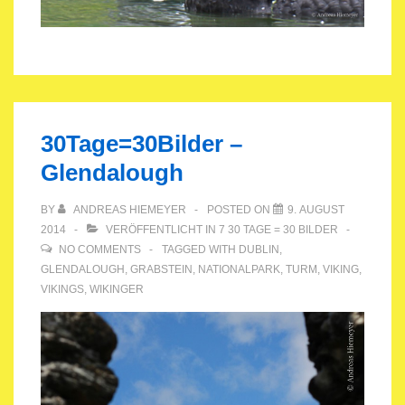
30Tage=30Bilder –
Glendalough
BY
ANDREAS HIEMEYER
POSTED ON
9. AUGUST
2014
VERÖFFENTLICHT IN
7 30 TAGE = 30 BILDER
NO COMMENTS
TAGGED WITH
DUBLIN
,
GLENDALOUGH
,
GRABSTEIN
,
NATIONALPARK
,
TURM
,
VIKING
,
VIKINGS
,
WIKINGER