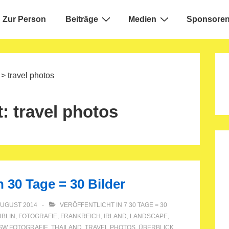
Zur Person
Beiträge
Medien
Sponsoren
ion
>
travel photos
t:
travel photos
n 30 Tage = 30 Bilder
AUGUST 2014
VERÖFFENTLICHT IN
7 30 TAGE = 30
BLIN
,
FOTOGRAFIE
,
FRANKREICH
,
IRLAND
,
LANDSCAPE
,
SW FOTOGRAFIE
,
THAILAND
,
TRAVEL PHOTOS
,
ÜBERBLICK