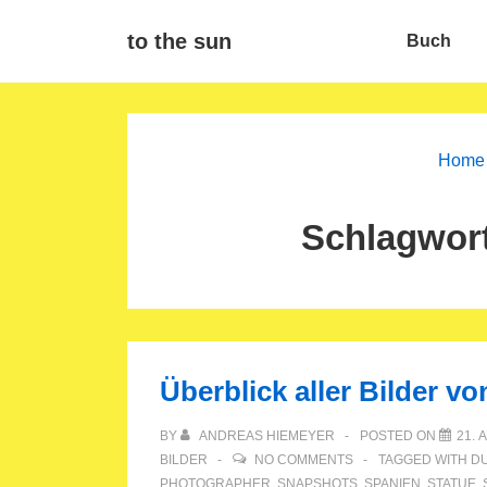
↓
Main
to the sun
Buch
Zum
Navigat
Inhalt
Home
Schlagwor
Überblick aller Bilder vo
BY
ANDREAS HIEMEYER
POSTED ON
21. 
BILDER
NO COMMENTS
TAGGED WITH
DU
PHOTOGRAPHER
,
SNAPSHOTS
,
SPANIEN
,
STATUE
,