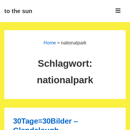
↓
ME
to the sun
Zum
Inhalt
Main
Navigation
Home
>
nationalpark
Schlagwort:
nationalpark
30Tage=30Bilder –