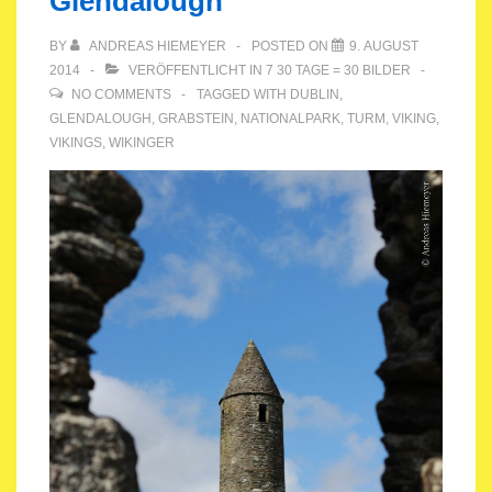
Glendalough
BY
ANDREAS HIEMEYER
POSTED ON
9. AUGUST
2014
VERÖFFENTLICHT IN
7 30 TAGE = 30 BILDER
NO COMMENTS
TAGGED WITH
DUBLIN
,
GLENDALOUGH
,
GRABSTEIN
,
NATIONALPARK
,
TURM
,
VIKING
,
VIKINGS
,
WIKINGER