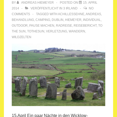
BY
ANDREAS HIEMEYER
POSTED ON
15. APRIL
2014
VERÖFFENTLICHT IN
3 IRLAND
NO
COMMENTS
TAGGED WITH
ACHILLESSEHNE
,
ANDREAS
,
BEHANDLUNG
,
CAMPING
,
DUBLIN
,
HIEMEYER
,
INDIVIDUAL
,
OUTDOOR
,
PAUSE MACHEN
,
RADREISE
,
REISEBERICHT
,
TO
THE SUN
,
TOTHESUN
,
VERLETZUNG
,
WANDERN
,
WILDZELTEN
15.April Ein paar Nächte in den Wicklow-