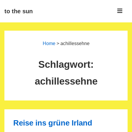
↓
ME
to the sun
Zum
Inhalt
Main
Navigation
Home
>
achillessehne
Schlagwort:
achillessehne
Reise ins grüne Irland