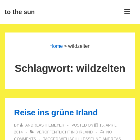
↓
ME
to the sun
Zum
Inhalt
Main
Navigation
Home
>
wildzelten
Schlagwort:
wildzelten
Reise ins grüne Irland
BY
ANDREAS HIEMEYER
POSTED ON
15. APRIL
2014
VERÖFFENTLICHT IN
3 IRLAND
NO
COMMENTS
TAGGED WITH
ACHILLESSEHNE
,
ANDREAS
,