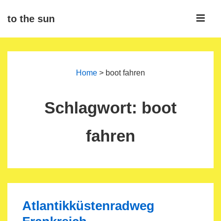
↓
ME
to the sun
Zum
Inhalt
Main
Navigation
Home
>
boot fahren
Schlagwort:
boot
fahren
Atlantikküstenradweg