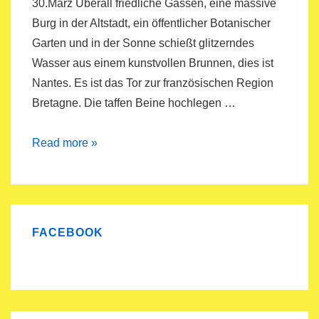
30.März Überall friedliche Gassen, eine massive
Burg in der Altstadt, ein öffentlicher Botanischer
Garten und in der Sonne schießt glitzerndes
Wasser aus einem kunstvollen Brunnen, dies ist
Nantes. Es ist das Tor zur französischen Region
Bretagne. Die taffen Beine hochlegen …
Atlantikküstenradweg
Read more »
Frankreich
FACEBOOK