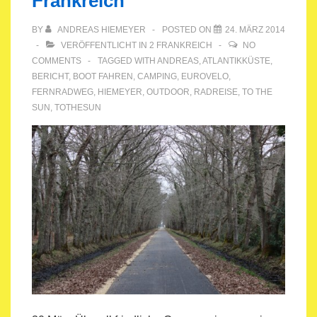
Frankreich
BY
ANDREAS HIEMEYER
POSTED ON
24. MÄRZ 2014
VERÖFFENTLICHT IN
2 FRANKREICH
NO
COMMENTS
TAGGED WITH
ANDREAS
,
ATLANTIKKÜSTE
,
BERICHT
,
BOOT FAHREN
,
CAMPING
,
EUROVELO
,
FERNRADWEG
,
HIEMEYER
,
OUTDOOR
,
RADREISE
,
TO THE
SUN
,
TOTHESUN