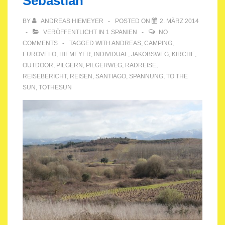
Sebastian
BY
ANDREAS HIEMEYER
POSTED ON
2. MÄRZ 2014
VERÖFFENTLICHT IN
1 SPANIEN
NO
COMMENTS
TAGGED WITH
ANDREAS
,
CAMPING
,
EUROVELO
,
HIEMEYER
,
INDIVIDUAL
,
JAKOBSWEG
,
KIRCHE
,
OUTDOOR
,
PILGERN
,
PILGERWEG
,
RADREISE
,
REISEBERICHT
,
REISEN
,
SANTIAGO
,
SPANNUNG
,
TO THE
SUN
,
TOTHESUN