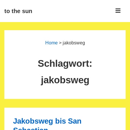
↓
ME
to the sun
Zum
Inhalt
Main
Navigation
Home
>
jakobsweg
Schlagwort:
jakobsweg
Jakobsweg bis San