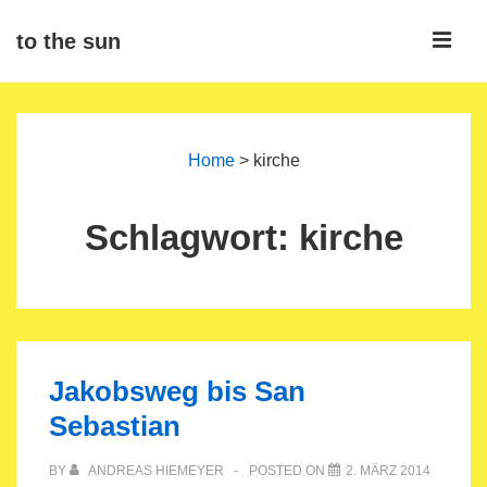
↓
ME
to the sun
Zum
Inhalt
Main
Navigation
Home
>
kirche
Schlagwort:
kirche
Jakobsweg bis San
Sebastian
BY
ANDREAS HIEMEYER
POSTED ON
2. MÄRZ 2014