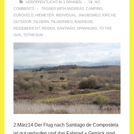
VERÖFFENTLICHT IN
1 SPANIEN
NO
COMMENTS
TAGGED WITH
ANDREAS
,
CAMPING
,
EUROVELO
,
HIEMEYER
,
INDIVIDUAL
,
JAKOBSWEG
,
KIRCHE
,
OUTDOOR
,
PILGERN
,
PILGERWEG
,
RADREISE
,
REISEBERICHT
,
REISEN
,
SANTIAGO
,
SPANNUNG
,
TO THE
SUN
,
TOTHESUN
2.März14 Der Flug nach Santiago de Compostela
ist gut verlaufen und das Fahrrad + Gepäck sind