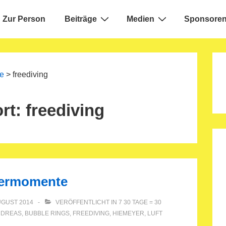
Zur Person
Beiträge
Medien
Sponsoren
ion
e
>
freediving
rt:
freediving
sermomente
UGUST 2014
VERÖFFENTLICHT IN
7 30 TAGE = 30
NDREAS
,
BUBBLE RINGS
,
FREEDIVING
,
HIEMEYER
,
LUFT