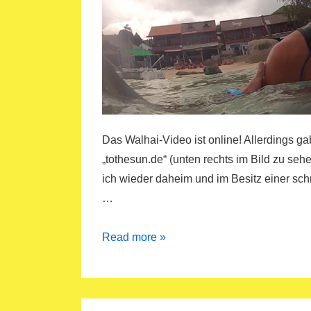
Das Walhai-Video ist online! Allerdings g
„tothesun.de“ (unten rechts im Bild zu sehe
ich wieder daheim und im Besitz einer schn
…
freediving
Read more »
movie
and
pics