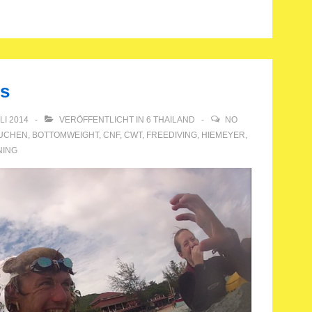
cs
ULI 2014
VERÖFFENTLICHT IN
6 THAILAND
NO
UCHEN
,
BOTTOMWEIGHT
,
CNF
,
CWT
,
FREEDIVING
,
HIEMEYER
,
NING