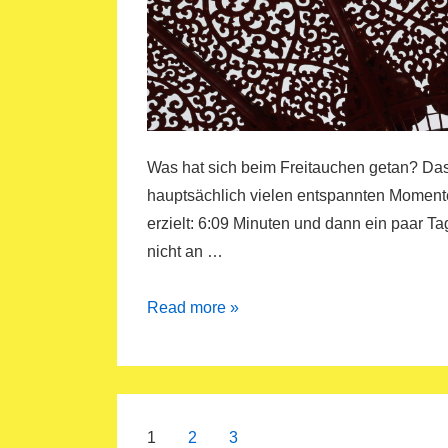
Was hat sich beim Freitauchen getan? Das 
hauptsächlich vielen entspannten Momente
erzielt: 6:09 Minuten und dann ein paar 
nicht an …
Atme
Read more »
ein…….
und
warte…….
Beitragsnavigation
1
2
3