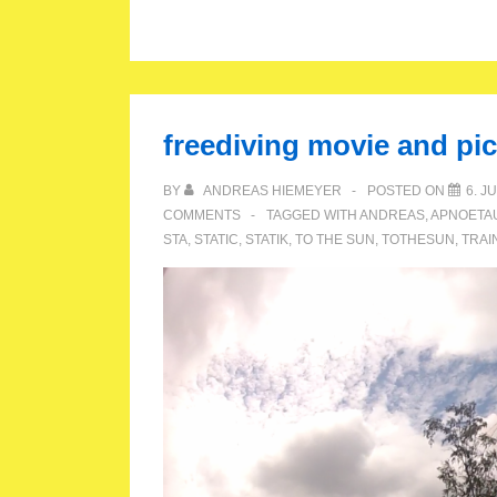
freediving movie and pi
BY
ANDREAS HIEMEYER
POSTED ON
6. J
COMMENTS
TAGGED WITH
ANDREAS
,
APNOETA
STA
,
STATIC
,
STATIK
,
TO THE SUN
,
TOTHESUN
,
TRAI