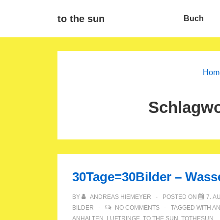
↓
Main
to the sun
Buch
Zum
Navigat
Inhalt
Hom
Schlagwo
30Tage=30Bilder – Was
BY
ANDREAS HIEMEYER
POSTED ON
7. A
BILDER
NO COMMENTS
TAGGED WITH
A
ANHALTEN
,
LUFTRINGE
,
TO THE SUN
,
TOTHESUN