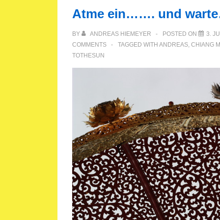
Atme ein……. und wart
BY
ANDREAS HIEMEYER
POSTED ON
3. J
COMMENTS
TAGGED WITH
ANDREAS
,
CHIANG M
TOTHESUN