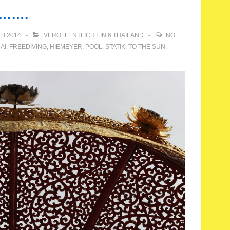
e…….
ULI 2014
VERÖFFENTLICHT IN
6 THAILAND
NO
AI
,
FREEDIVING
,
HIEMEYER
,
POOL
,
STATIK
,
TO THE SUN
,