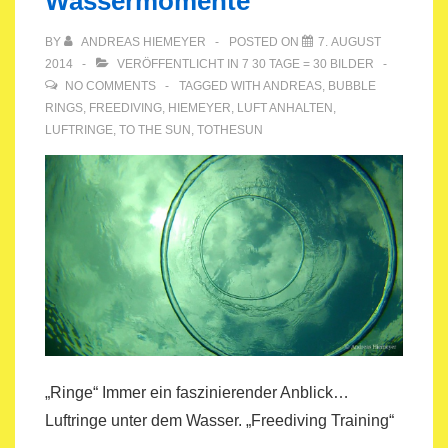
Wassermomente
BY
ANDREAS HIEMEYER
POSTED ON
7. AUGUST
2014
VERÖFFENTLICHT IN
7 30 TAGE = 30 BILDER
NO COMMENTS
TAGGED WITH
ANDREAS
,
BUBBLE
RINGS
,
FREEDIVING
,
HIEMEYER
,
LUFT ANHALTEN
,
LUFTRINGE
,
TO THE SUN
,
TOTHESUN
„Ringe“ Immer ein faszinierender Anblick…
Luftringe unter dem Wasser. „Freediving Training“