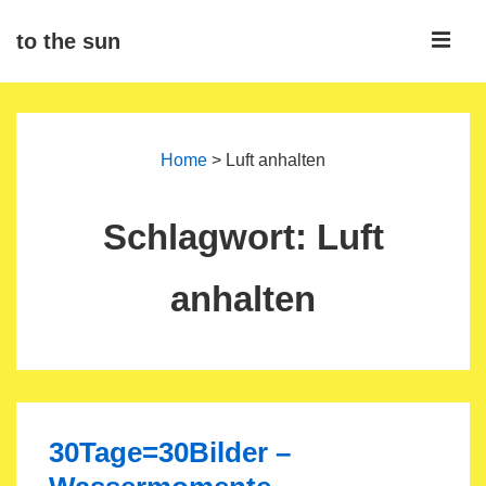
↓
ME
to the sun
Zum
Inhalt
Main
Navigation
Home
>
Luft anhalten
Schlagwort:
Luft
anhalten
30Tage=30Bilder –