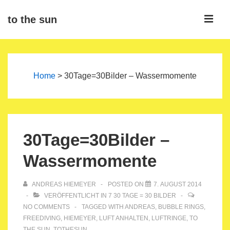
↓
ME
to the sun
Zum
Inhalt
Main
Navigation
Home
>
30Tage=30Bilder – Wassermomente
30Tage=30Bilder –
Wassermomente
ANDREAS HIEMEYER
POSTED ON
7. AUGUST 2014
VERÖFFENTLICHT IN
7 30 TAGE = 30 BILDER
NO COMMENTS
TAGGED WITH
ANDREAS
,
BUBBLE RINGS
,
FREEDIVING
,
HIEMEYER
,
LUFT ANHALTEN
,
LUFTRINGE
,
TO
THE SUN
,
TOTHESUN