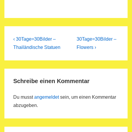
Beitragsnavigation
Previous
Next
‹ 30Tage=30Bilder –
30Tage=30Bilder –
Post
Post
Thailändische Statuen
Flowers ›
is
is
Schreibe einen Kommentar
Du musst
angemeldet
sein, um einen Kommentar
abzugeben.