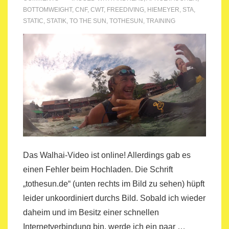
BOTTOMWEIGHT
,
CNF
,
CWT
,
FREEDIVING
,
HIEMEYER
,
STA
,
STATIC
,
STATIK
,
TO THE SUN
,
TOTHESUN
,
TRAINING
Das Walhai-Video ist online! Allerdings gab es
einen Fehler beim Hochladen. Die Schrift
„tothesun.de“ (unten rechts im Bild zu sehen) hüpft
leider unkoordiniert durchs Bild. Sobald ich wieder
daheim und im Besitz einer schnellen
Internetverbindung bin, werde ich ein paar …