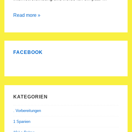
freediving
Read more »
movie
and
pics
FACEBOOK
KATEGORIEN
. Vorbereitungen
1 Spanien