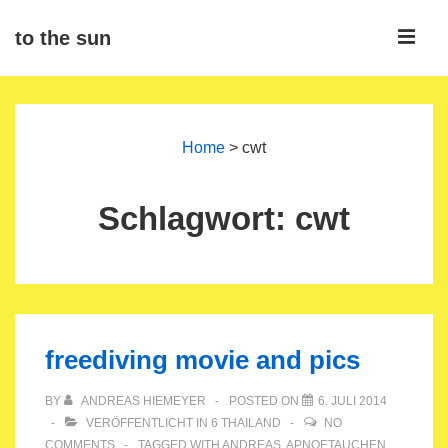
↓
ME
to the sun
Zum
Inhalt
Main
Navigation
Home
>
cwt
Schlagwort:
cwt
freediving movie and pics
BY
ANDREAS HIEMEYER
POSTED ON
6. JULI 2014
VERÖFFENTLICHT IN
6 THAILAND
NO
COMMENTS
TAGGED WITH
ANDREAS
,
APNOETAUCHEN
,