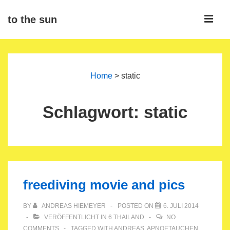
↓
ME
to the sun
Zum
Inhalt
Main
Navigation
Home
>
static
Schlagwort:
static
freediving movie and pics
BY
ANDREAS HIEMEYER
POSTED ON
6. JULI 2014
VERÖFFENTLICHT IN
6 THAILAND
NO
COMMENTS
TAGGED WITH
ANDREAS
,
APNOETAUCHEN
,