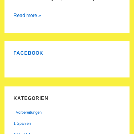
freediving
Read more »
movie
and
pics
FACEBOOK
KATEGORIEN
. Vorbereitungen
1 Spanien