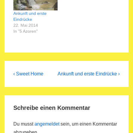
Ankunft und erste
Eindrücke
22. Mai 2014
In "5 Azoren"
Beitragsnavigation
Previous
Next
‹ Sweet Home
Ankunft und erste Eindrücke ›
Post
Post
is
is
Schreibe einen Kommentar
Du musst
angemeldet
sein, um einen Kommentar
abzugeben.