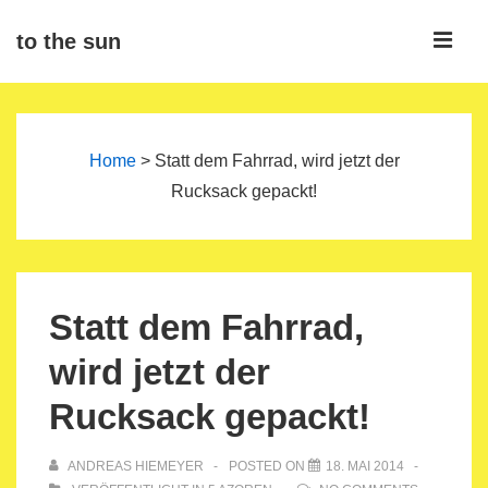
↓
ME
to the sun
Zum
Inhalt
Main
Navigation
Home
>
Statt dem Fahrrad, wird jetzt der
Rucksack gepackt!
Statt dem Fahrrad,
wird jetzt der
Rucksack gepackt!
ANDREAS HIEMEYER
POSTED ON
18. MAI 2014