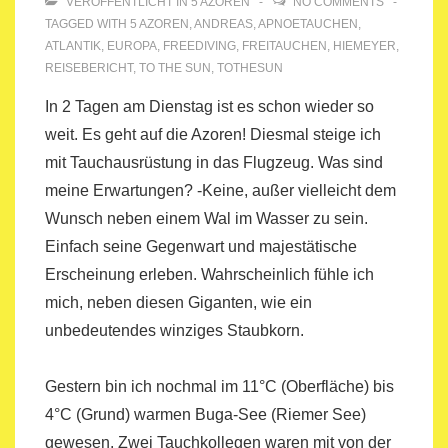
VERÖFFENTLICHT IN
5 AZOREN
NO COMMENTS
TAGGED WITH
5 AZOREN
,
ANDREAS
,
APNOETAUCHEN
,
ATLANTIK
,
EUROPA
,
FREEDIVING
,
FREITAUCHEN
,
HIEMEYER
,
REISEBERICHT
,
TO THE SUN
,
TOTHESUN
In 2 Tagen am Dienstag ist es schon wieder so
weit. Es geht auf die Azoren! Diesmal steige ich
mit Tauchausrüstung in das Flugzeug. Was sind
meine Erwartungen? -Keine, außer vielleicht dem
Wunsch neben einem Wal im Wasser zu sein.
Einfach seine Gegenwart und majestätische
Erscheinung erleben. Wahrscheinlich fühle ich
mich, neben diesen Giganten, wie ein
unbedeutendes winziges Staubkorn.
Gestern bin ich nochmal im 11°C (Oberfläche) bis
4°C (Grund) warmen Buga-See (Riemer See)
gewesen. Zwei Tauchkollegen waren mit von der