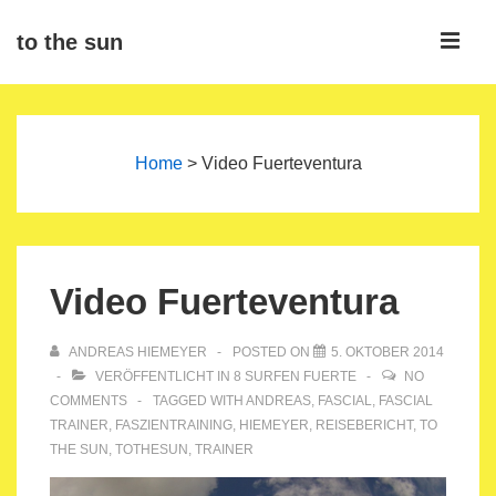
↓
ME
to the sun
Zum
Inhalt
Main
Navigation
Home
>
Video Fuerteventura
Video Fuerteventura
ANDREAS HIEMEYER
POSTED ON
5. OKTOBER 2014
VERÖFFENTLICHT IN
8 SURFEN FUERTE
NO
COMMENTS
TAGGED WITH
ANDREAS
,
FASCIAL
,
FASCIAL
TRAINER
,
FASZIENTRAINING
,
HIEMEYER
,
REISEBERICHT
,
TO
THE SUN
,
TOTHESUN
,
TRAINER