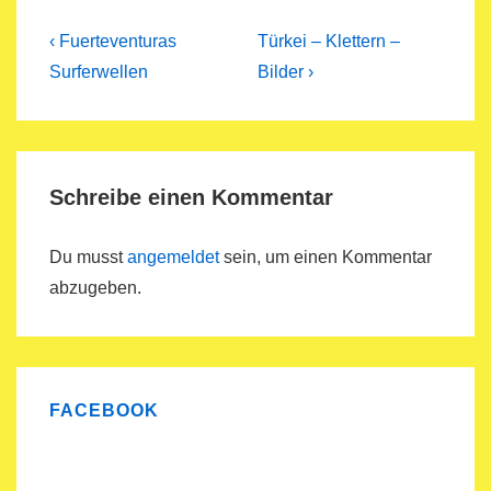
Beitragsnavigation
Previous
Next
‹ Fuerteventuras
Türkei – Klettern –
Post
Post
Surferwellen
Bilder ›
is
is
Schreibe einen Kommentar
Du musst
angemeldet
sein, um einen Kommentar
abzugeben.
FACEBOOK