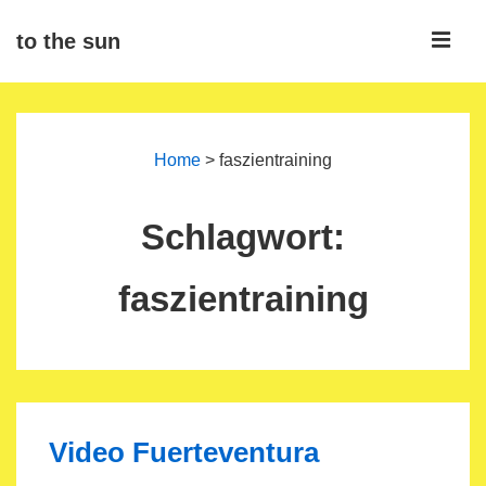
↓
ME
to the sun
Zum
Inhalt
Main
Navigation
Home
>
faszientraining
Schlagwort:
faszientraining
Video Fuerteventura