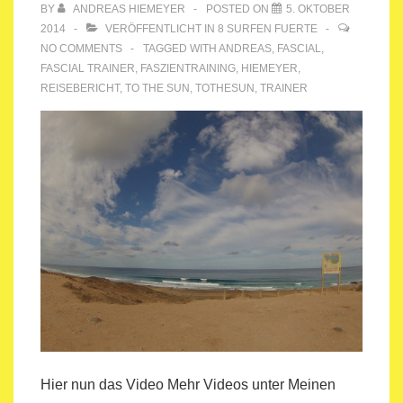
BY
ANDREAS HIEMEYER
POSTED ON
5. OKTOBER
2014
VERÖFFENTLICHT IN
8 SURFEN FUERTE
NO COMMENTS
TAGGED WITH
ANDREAS
,
FASCIAL
,
FASCIAL TRAINER
,
FASZIENTRAINING
,
HIEMEYER
,
REISEBERICHT
,
TO THE SUN
,
TOTHESUN
,
TRAINER
Hier nun das Video Mehr Videos unter Meinen