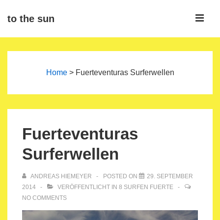
↓
ME
to the sun
Zum
Inhalt
Main
Navigation
Home
>
Fuerteventuras Surferwellen
Fuerteventuras
Surferwellen
ANDREAS HIEMEYER
POSTED ON
29. SEPTEMBER
2014
VERÖFFENTLICHT IN
8 SURFEN FUERTE
NO COMMENTS