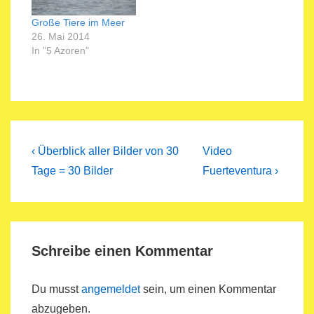
Große Tiere im Meer
26. Mai 2014
In "5 Azoren"
Beitragsnavigation
Previous
Next
‹ Überblick aller Bilder von 30
Video
Post
Post
Tage = 30 Bilder
Fuerteventura ›
is
is
Schreibe einen Kommentar
Du musst
angemeldet
sein, um einen Kommentar
abzugeben.