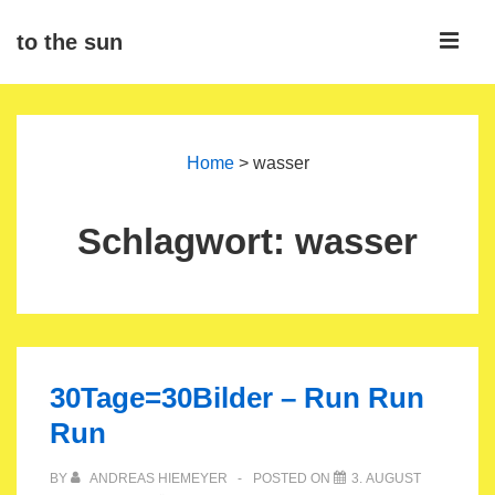
↓
ME
to the sun
Zum
Inhalt
Main
Navigation
Home
>
wasser
Schlagwort:
wasser
30Tage=30Bilder – Run Run
Run
BY
ANDREAS HIEMEYER
POSTED ON
3. AUGUST