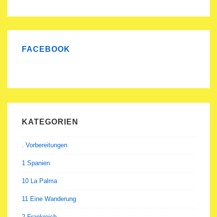
und
erste
Eindrücke
FACEBOOK
KATEGORIEN
. Vorbereitungen
1 Spanien
10 La Palma
11 Eine Wanderung
2 Frankreich