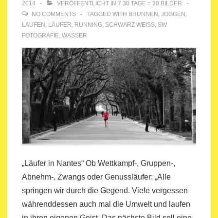
2014
VERÖFFENTLICHT IN
7 30 TAGE = 30 BILDER
NO COMMENTS
TAGGED WITH
BRUNNEN
,
JOGGEN
,
LAUFEN
,
LÄUFER
,
RUNNING
,
SCHWARZ WEISS
,
SW
FOTOGRAFIE
,
WASSER
„Läufer in Nantes“ Ob Wettkampf-, Gruppen-,
Abnehm-, Zwangs oder Genussläufer: „Alle
springen wir durch die Gegend. Viele vergessen
währenddessen auch mal die Umwelt und laufen
in ihren eigenen Geist. Das nächste Bild soll eine