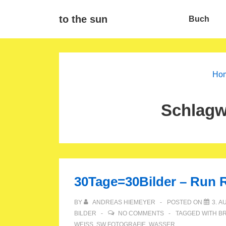
↓
Main
to the sun
Buch
Zum
Navigat
Inhalt
Ho
Schlagw
30Tage=30Bilder – Run
BY
ANDREAS HIEMEYER
POSTED ON
3. A
BILDER
NO COMMENTS
TAGGED WITH
B
WEISS
,
SW FOTOGRAFIE
,
WASSER