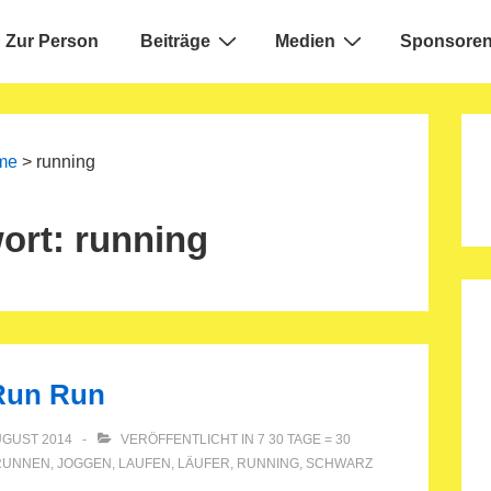
Zur Person
Beiträge
Medien
Sponsoren
ion
me
>
running
ort:
running
 Run Run
UGUST 2014
VERÖFFENTLICHT IN
7 30 TAGE = 30
RUNNEN
,
JOGGEN
,
LAUFEN
,
LÄUFER
,
RUNNING
,
SCHWARZ