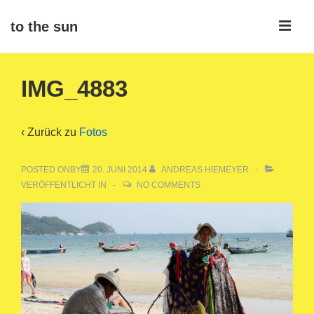
↓
ME
to the sun
Zum
Inhalt
Main
IMG_4883
Navigation
‹ Zurück zu
Fotos
POSTED ONBY
20. JUNI 2014
ANDREAS HIEMEYER
VERÖFFENTLICHT IN
NO COMMENTS