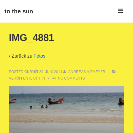
↓
ME
to the sun
Zum
Inhalt
Main
IMG_4881
Navigation
‹ Zurück zu
Fotos
POSTED ONBY
20. JUNI 2014
ANDREAS HIEMEYER
VERÖFFENTLICHT IN
NO COMMENTS