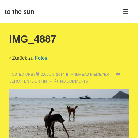
↓
ME
to the sun
Zum
Inhalt
Main
IMG_4887
Navigation
‹ Zurück zu
Fotos
POSTED ONBY
20. JUNI 2014
ANDREAS HIEMEYER
VERÖFFENTLICHT IN
NO COMMENTS