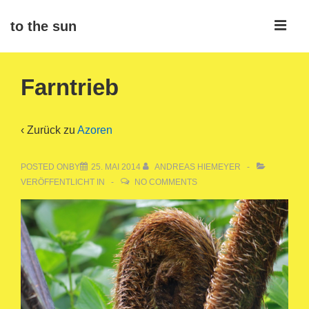
↓
ME
to the sun
Zum
Inhalt
Main
Farntrieb
Navigation
‹ Zurück zu
Azoren
POSTED ONBY
25. MAI 2014
ANDREAS HIEMEYER
VERÖFFENTLICHT IN
NO COMMENTS