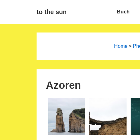
↓
Main
to the sun
Buch
Zum
Navigat
Inhalt
Home
>
Ph
Azoren