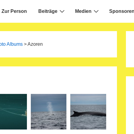
Zur Person
Beiträge
Medien
Sponsoren
ion
oto Albums
>
Azoren