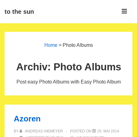
↓
ME
to the sun
Zum
Inhalt
Main
Navigation
Home
>
Photo Albums
Archiv:
Photo Albums
Post easy Photo Albums with Easy Photo Album
Azoren
BY
ANDREAS HIEMEYER
POSTED ON
25. MAI 2014