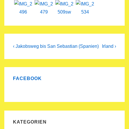
Beitragsnavigation
Previous
Next
‹ Jakobsweg bis San Sebastian (Spanien)
Irland ›
Post
Post
is
is
FACEBOOK
KATEGORIEN