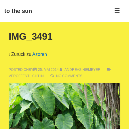
↓
ME
to the sun
Zum
Inhalt
Main
IMG_3491
Navigation
‹ Zurück zu
Azoren
POSTED ONBY
25. MAI 2014
ANDREAS HIEMEYER
VERÖFFENTLICHT IN
NO COMMENTS