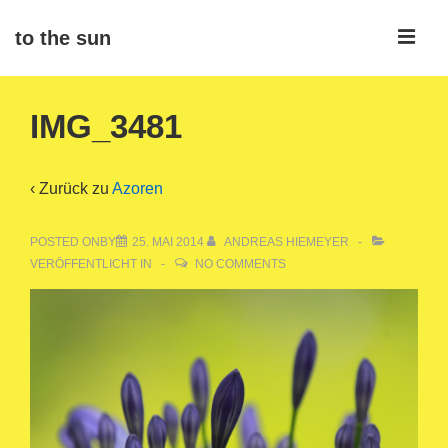
↓
ME
to the sun
Zum
Inhalt
Main
IMG_3481
Navigation
‹ Zurück zu
Azoren
POSTED ONBY
25. MAI 2014
ANDREAS HIEMEYER
VERÖFFENTLICHT IN
NO COMMENTS