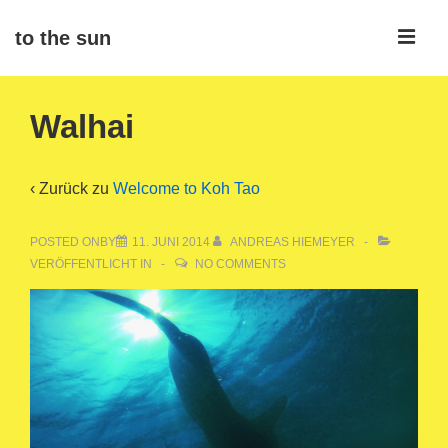
↓
ME
to the sun
Zum
Inhalt
Main
Walhai
Navigation
‹ Zurück zu
Welcome to Koh Tao
POSTED ONBY
11. JUNI 2014
ANDREAS HIEMEYER
VERÖFFENTLICHT IN
NO COMMENTS