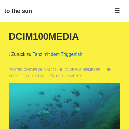
↓
ME
to the sun
Zum
Inhalt
Main
DCIM100MEDIA
Navigation
‹ Zurück zu
Tanz mit dem Triggerfish
POSTED ONBY
29. MAI 2014
ANDREAS HIEMEYER
VERÖFFENTLICHT IN
NO COMMENTS