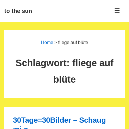
↓
ME
to the sun
Zum
Inhalt
Main
Navigation
Home
>
fliege auf blüte
Schlagwort:
fliege auf
blüte
30Tage=30Bilder – Schaug