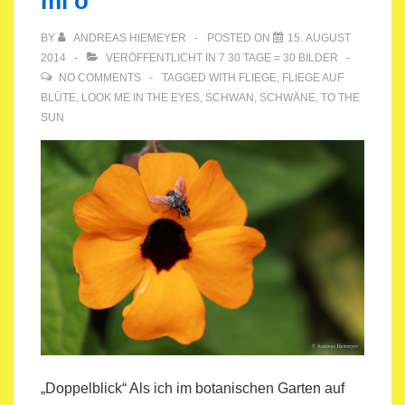
mi o
BY
ANDREAS HIEMEYER
POSTED ON
15. AUGUST
2014
VERÖFFENTLICHT IN
7 30 TAGE = 30 BILDER
NO COMMENTS
TAGGED WITH
FLIEGE
,
FLIEGE AUF
BLÜTE
,
LOOK ME IN THE EYES
,
SCHWAN
,
SCHWÄNE
,
TO THE
SUN
„Doppelblick“ Als ich im botanischen Garten auf