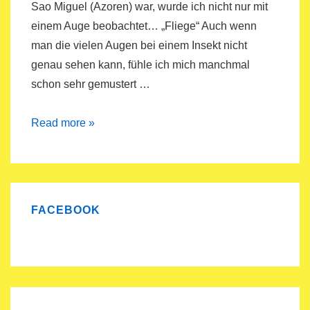
Sao Miguel (Azoren) war, wurde ich nicht nur mit
einem Auge beobachtet… „Fliege“ Auch wenn
man die vielen Augen bei einem Insekt nicht
genau sehen kann, fühle ich mich manchmal
schon sehr gemustert …
30Tage=30Bilder
Read more »
–
Schaug
mi
o
FACEBOOK