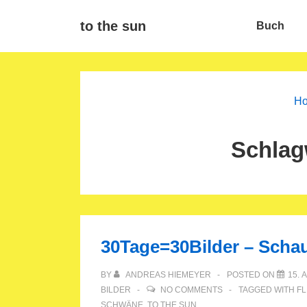
↓
Main
to the sun
Buch
Zum
Navigat
Inhalt
H
Schlag
30Tage=30Bilder – Scha
BY
ANDREAS HIEMEYER
POSTED ON
15. 
BILDER
NO COMMENTS
TAGGED WITH
FL
SCHWÄNE
,
TO THE SUN