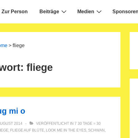
Zur Person
Beiträge
Medien
Sponsoren
ion
ome
>
fliege
wort:
fliege
ug mi o
AUGUST 2014
VERÖFFENTLICHT IN
7 30 TAGE = 30
IEGE
,
FLIEGE AUF BLÜTE
,
LOOK ME IN THE EYES
,
SCHWAN
,