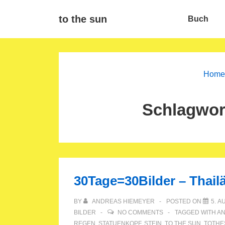
↓
Main
to the sun
Buch
Zum
Navigat
Inhalt
Home
Schlagwor
30Tage=30Bilder – Thail
BY
ANDREAS HIEMEYER
POSTED ON
5. A
BILDER
NO COMMENTS
TAGGED WITH
A
REGEN
,
STATUENKOPF
,
STEIN
,
TO THE SUN
,
TOTHE