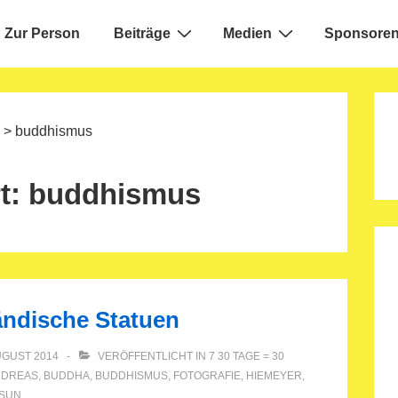
Zur Person
Beiträge
Medien
Sponsoren
ion
>
buddhismus
t:
buddhismus
ändische Statuen
UGUST 2014
VERÖFFENTLICHT IN
7 30 TAGE = 30
NDREAS
,
BUDDHA
,
BUDDHISMUS
,
FOTOGRAFIE
,
HIEMEYER
,
SUN