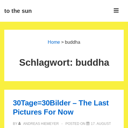
↓
ME
to the sun
Zum
Inhalt
Main
Navigation
Home
>
buddha
Schlagwort:
buddha
30Tage=30Bilder – The Last
Pictures For Now
BY
ANDREAS HIEMEYER
POSTED ON
17. AUGUST