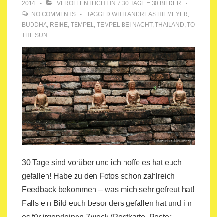
2014
VERÖFFENTLICHT IN
7 30 TAGE = 30 BILDER
NO COMMENTS
TAGGED WITH
ANDREAS HIEMEYER
,
BUDDHA
,
REIHE
,
TEMPEL
,
TEMPEL BEI NACHT
,
THAILAND
,
TO
THE SUN
30 Tage sind vorüber und ich hoffe es hat euch
gefallen! Habe zu den Fotos schon zahlreich
Feedback bekommen – was mich sehr gefreut hat!
Falls ein Bild euch besonders gefallen hat und ihr
es für irgendeinen Zweck (Postkarte, Poster, …