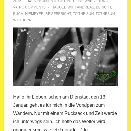
2015
VERÖFFENTLICHT IN
11 EINE WANDERUNG
NO COMMENTS
TAGGED WITH
ANDREAS
,
BERICHT
,
BUCH
,
HIEMEYER
,
REISEBERICHT
,
TO THE SUN
,
TOTHESUN
,
WANDERN
Hallo ihr Lieben, schon am Dienstag, den 13.
Januar, geht es für mich in die Voralpen zum
Wandern. Nur mit einem Rucksack und Zelt werde
ich unterwegs sein. Ich hoffe das Wetter wird
gnädiger sein, wie jetzt gerade :-/. In …