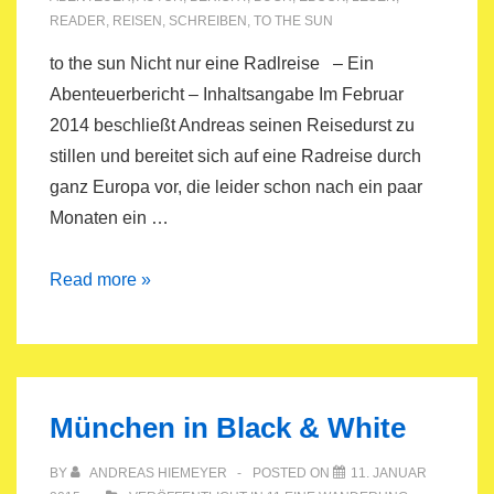
READER
,
REISEN
,
SCHREIBEN
,
TO THE SUN
to the sun Nicht nur eine Radlreise – Ein
Abenteuerbericht – Inhaltsangabe Im Februar
2014 beschließt Andreas seinen Reisedurst zu
stillen und bereitet sich auf eine Radreise durch
ganz Europa vor, die leider schon nach ein paar
Monaten ein …
E-
Read more »
Book
&
Taschenbuch
München in Black & White
BY
ANDREAS HIEMEYER
POSTED ON
11. JANUAR