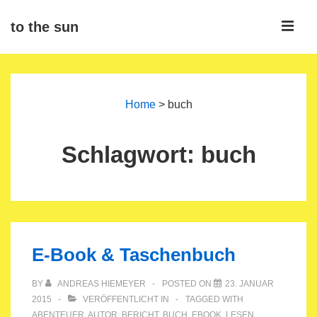
↓
ME
to the sun
Zum
Inhalt
Main
Navigation
Home
>
buch
Schlagwort:
buch
E-Book & Taschenbuch
BY
ANDREAS HIEMEYER
POSTED ON
23. JANUAR
2015
VERÖFFENTLICHT IN
TAGGED WITH
ABENTEUER
,
AUTOR
,
BERICHT
,
BUCH
,
EBOOK
,
LESEN
,