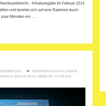
 Abenteuerbericht – Inhaltsangabe Im Februar 2014
illen und bereitet sich auf eine Radreise durch
in paar Monaten ein …
DEZEMBER 2014
VERÖFFENTLICHT IN
ALLGEMEIN
ANDREAS
,
BERICHT
,
BUCH
,
HIEMEYER
,
TO THE SUN
,