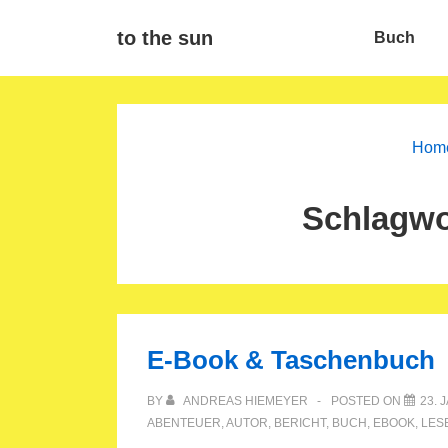
↓
Main
to the sun
Buch
Zum
Navigat
Inhalt
Hom
Schlagwo
E-Book & Taschenbuch
BY
ANDREAS HIEMEYER
POSTED ON
23. 
ABENTEUER
,
AUTOR
,
BERICHT
,
BUCH
,
EBOOK
,
LES