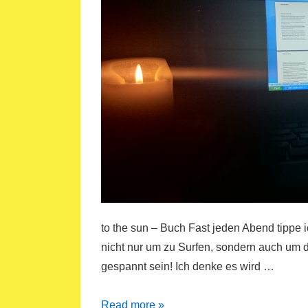
to the sun – Buch Fast jeden Abend tippe 
nicht nur um zu Surfen, sondern auch um d
gespannt sein! Ich denke es wird …
Every
Read more »