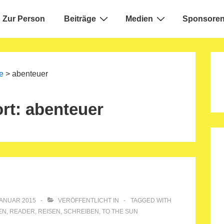
Zur Person
Beiträge
Medien
Sponsoren
ion
e
>
abenteuer
rt:
abenteuer
JANUAR 2015
VERÖFFENTLICHT IN
TAGGED WITH
EN
,
READER
,
REISEN
,
SCHREIBEN
,
TO THE SUN