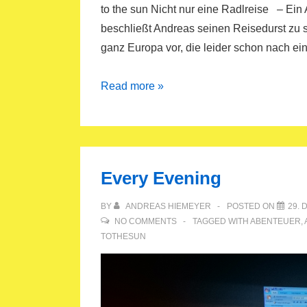
to the sun Nicht nur eine Radlreise – Ein
beschließt Andreas seinen Reisedurst zu st
ganz Europa vor, die leider schon nach e
E-
Read more »
Book
&
Taschenbuch
Every Evening
BY
ANDREAS HIEMEYER
POSTED ON
29. 
NO COMMENTS
TAGGED WITH
ABENTEUER
,
TOTHESUN