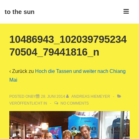
↓
ME
to the sun
Zum
Inhalt
Main
10486943_102039795234
Navigation
70504_79441816_n
‹ Zurück zu
Hoch die Tassen und weiter nach Chiang
Mai
POSTED ONBY
28. JUNI 2014
ANDREAS HIEMEYER
VERÖFFENTLICHT IN
NO COMMENTS