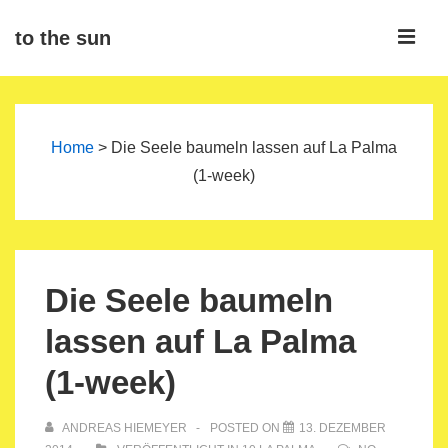
↓
ME
to the sun
Zum
Inhalt
Main
Navigation
Home
>
Die Seele baumeln lassen auf La Palma
(1-week)
Die Seele baumeln
lassen auf La Palma
(1-week)
ANDREAS HIEMEYER
POSTED ON
13. DEZEMBER