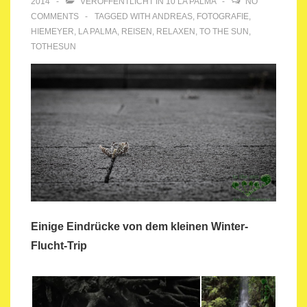
2014
VERÖFFENTLICHT IN
10 LA PALMA
NO
COMMENTS
TAGGED WITH
ANDREAS
,
FOTOGRAFIE
,
HIEMEYER
,
LA PALMA
,
REISEN
,
RELAXEN
,
TO THE SUN
,
TOTHESUN
Einige Eindrücke von dem kleinen Winter-
Flucht-Trip