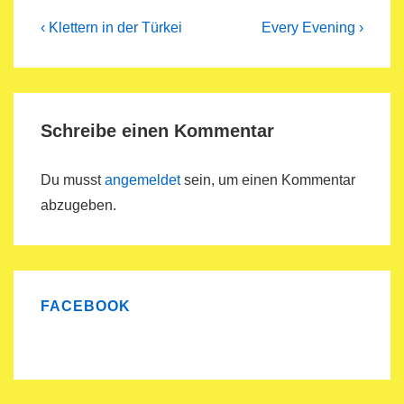
Beitragsnavigation
Previous
Next
‹ Klettern in der Türkei
Every Evening ›
Post
Post
is
is
Schreibe einen Kommentar
Du musst
angemeldet
sein, um einen Kommentar
abzugeben.
FACEBOOK