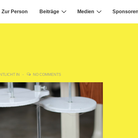
Zur Person
Beiträge
Medien
Sponsoren
ion
TLICHT IN
NO COMMENTS