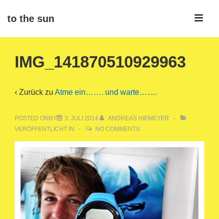
↓
ME
to the sun
Zum
Inhalt
Main
IMG_141870510929963
Navigation
‹ Zurück zu
Atme ein……. und warte…….
POSTED ONBY
3. JULI 2014
ANDREAS HIEMEYER
VERÖFFENTLICHT IN
NO COMMENTS