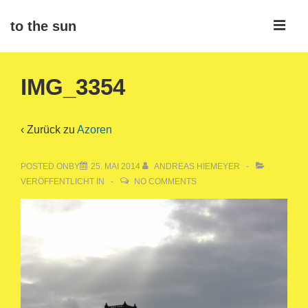
↓
ME
to the sun
Zum
Inhalt
Main
IMG_3354
Navigation
‹ Zurück zu
Azoren
POSTED ONBY
25. MAI 2014
ANDREAS HIEMEYER
VERÖFFENTLICHT IN
NO COMMENTS