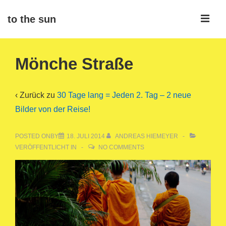
↓
ME
to the sun
Zum
Inhalt
Main
Mönche Straße
Navigation
‹ Zurück zu
30 Tage lang = Jeden 2. Tag – 2 neue
Bilder von der Reise!
POSTED ONBY
18. JULI 2014
ANDREAS HIEMEYER
VERÖFFENTLICHT IN
NO COMMENTS