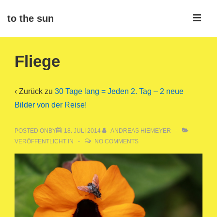
↓
ME
to the sun
Zum
Inhalt
Main
Fliege
Navigation
‹ Zurück zu
30 Tage lang = Jeden 2. Tag – 2 neue
Bilder von der Reise!
POSTED ONBY
18. JULI 2014
ANDREAS HIEMEYER
VERÖFFENTLICHT IN
NO COMMENTS