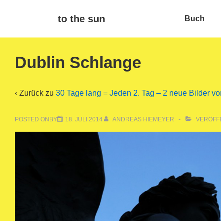
↓
Main
to the sun
Buch
Zum
Navigat
Inhalt
Dublin Schlange
‹ Zurück zu
30 Tage lang = Jeden 2. Tag – 2 neue Bilder vo
POSTED ONBY
18. JULI 2014
ANDREAS HIEMEYER
VERÖFFE