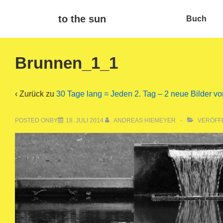
↓
Main
to the sun
Buch
Zum
Navigat
Inhalt
Brunnen_1_1
‹ Zurück zu
30 Tage lang = Jeden 2. Tag – 2 neue Bilder vo
POSTED ONBY
18. JULI 2014
ANDREAS HIEMEYER
VERÖFFE