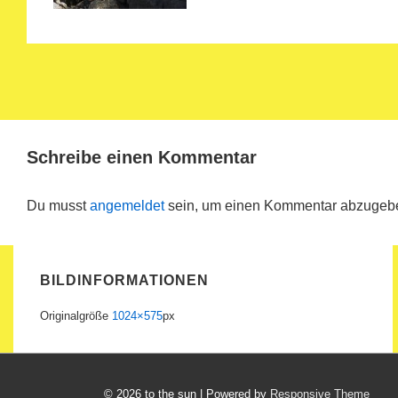
Schreibe einen Kommentar
Du musst
angemeldet
sein, um einen Kommentar abzugeb
BILDINFORMATIONEN
Originalgröße
1024×575
px
© 2026
to the sun
| Powered by
Responsive Theme