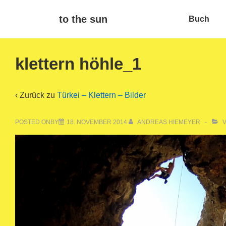
↓
Main
to the sun
Buch
Zum
Navigat
Inhalt
klettern höhle_1
‹ Zurück zu
Türkei – Klettern – Bilder
POSTED ONBY
18. NOVEMBER 2014
ANDREAS HIEMEYER
V