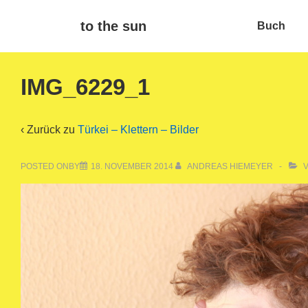
↓
Main
to the sun
Buch
Zum
Navigat
Inhalt
IMG_6229_1
‹ Zurück zu
Türkei – Klettern – Bilder
POSTED ONBY
18. NOVEMBER 2014
ANDREAS HIEMEYER
V