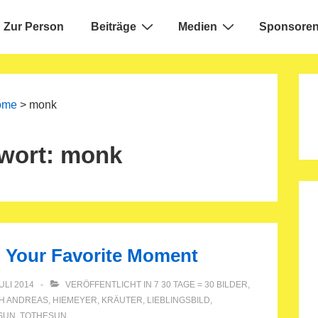
Zur Person
Beiträge
Medien
Sponsoren
ion
ome
>
monk
wort:
monk
h Your Favorite Moment
JULI 2014
VERÖFFENTLICHT IN
7 30 TAGE = 30 BILDER
,
TH
ANDREAS
,
HIEMEYER
,
KRÄUTER
,
LIEBLINGSBILD
,
 SUN
,
TOTHESUN