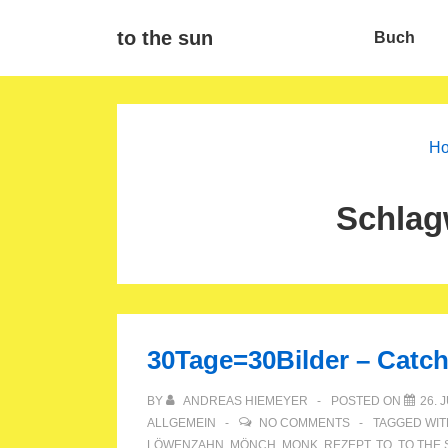
↓
Main
to the sun
Buch
Zum
Navigat
Inhalt
H
Schlag
30Tage=30Bilder – Catc
BY
ANDREAS HIEMEYER
POSTED ON
26. 
ALLGEMEIN
NO COMMENTS
TAGGED WI
LÖWENZAHN
,
MÖNCH
,
MONK
,
REZEPT
,
TO
,
TO THE