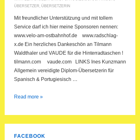
ÜBERSETZER
,
ÜBERSETZERIN
Mit freundlicher Unterstützung und mit tollem
Service darf ich hier meine Sponsoren nennen:
www.velo-am-ostbahnhof.de www.radschlag-
x.de Ein herzliches Dankeschön an Tilmann
Waldthaler und VAUDE für die Hinterradtaschen !
tilmann.com vaude.com LINKS Ines Kunzmann
Allgemein vereidigte Diplom-Übersetzerin für
Spanisch & Portugiesisch …
Sponsoren/Links
Read more »
FACEBOOK