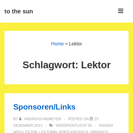
↓
ME
to the sun
Zum
Inhalt
Main
Navigation
Home
>
Lektor
Schlagwort:
Lektor
Sponsoren/Links
BY
ANDREAS HIEMEYER
POSTED ON
25.
DEZEMBER 2013
VERÖFFENTLICHT IN
TAGGED
WITH
LEKTOR
,
LEKTORIN
,
PORTUGIESISCH
,
SPANISCH
,